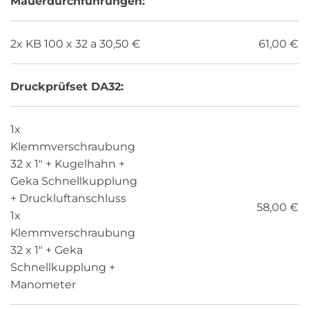
Mauerdurchführungen:
2x KB 100 x 32 a 30,50 €
61,00 €
Druckprüfset DA32:
1x
Klemmverschraubung
32 x 1" + Kugelhahn +
Geka Schnellkupplung
+ Druckluftanschluss
58,00 €
1x
Klemmverschraubung
32 x 1" + Geka
Schnellkupplung +
Manometer